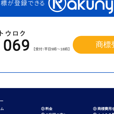
商標
ー
ーム
料金
商標費用