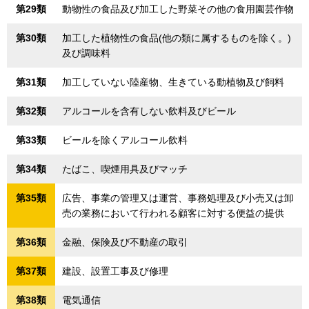
第29類
動物性の食品及び加工した野菜その他の食用園芸作物
第30類
加工した植物性の食品(他の類に属するものを除く。)
及び調味料
第31類
加工していない陸産物、生きている動植物及び飼料
第32類
アルコールを含有しない飲料及びビール
第33類
ビールを除くアルコール飲料
第34類
たばこ、喫煙用具及びマッチ
第35類
広告、事業の管理又は運営、事務処理及び小売又は卸
売の業務において行われる顧客に対する便益の提供
第36類
金融、保険及び不動産の取引
第37類
建設、設置工事及び修理
第38類
電気通信