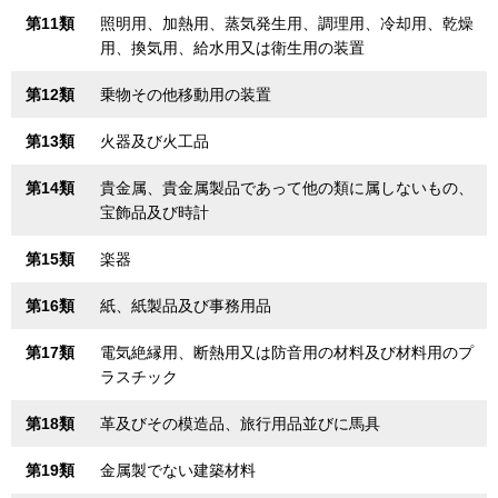
第11類
照明用、加熱用、蒸気発生用、調理用、冷却用、乾燥
用、換気用、給水用又は衛生用の装置
第12類
乗物その他移動用の装置
第13類
火器及び火工品
第14類
貴金属、貴金属製品であって他の類に属しないもの、
宝飾品及び時計
第15類
楽器
第16類
紙、紙製品及び事務用品
第17類
電気絶縁用、断熱用又は防音用の材料及び材料用のプ
ラスチック
第18類
革及びその模造品、旅行用品並びに馬具
第19類
金属製でない建築材料