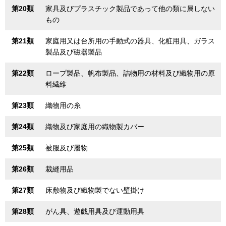
第20類
家具及びプラスチック製品であって他の類に属しない
もの
第21類
家庭用又は台所用の手動式の器具、化粧用具、ガラス
製品及び磁器製品
第22類
ロープ製品、帆布製品、詰物用の材料及び織物用の原
料繊維
第23類
織物用の糸
第24類
織物及び家庭用の織物製カバー
第25類
被服及び履物
第26類
裁縫用品
第27類
床敷物及び織物製でない壁掛け
第28類
がん具、遊戯用具及び運動用具