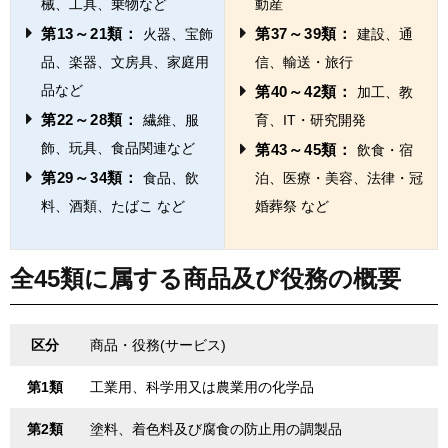
械、工具、乗物など
動産
第13～21類：
第37～39類：
火器、宝飾
建設、通
品、楽器、文房具、家庭用
信、輸送・旅行
品など
第40～42類：
加工、教
第22～28類：
繊維、服
育、IT・研究開発
飾、玩具、食品関連など
第43～45類：
飲食・宿
第29～34類：
食品、飲
泊、医療・美容、法律・冠
料、酒類、たばこ など
婚葬祭 など
全45類に属する商品及び役務の概要
区分
商品・役務(サービス)
第1類
工業用、科学用又は農業用の化学品
第2類
塗料、着色料及び腐食の防止用の調製品