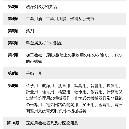
第3類
洗浄剤及び化粧品
第4類
工業用油、工業用油脂、燃料及び光剤
第5類
薬剤
第6類
卑金属及びその製品
第7類
加工機械、原動機(陸上の乗物用のものを除く。)その
他の機械
第8類
手動工具
第9類
科学用、航海用、測量用、写真用、音響用、映像用、
計量用、信号用、検査用、救命用、教育用、計算用又
は情報処理用の機械器具、光学式の機械器具及び電気
の伝導用、電気回路の開閉用、変圧用、蓄電用、電圧
調整用又は電気制御用の機械器具
第10類
医療用機械器具及び医療用品