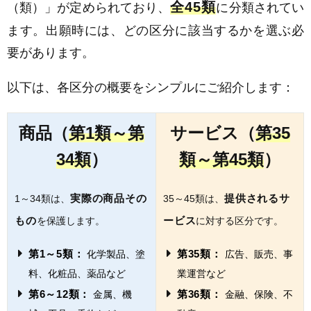
全45類
（類）」が定められており、
に分類されてい
ます。出願時には、どの区分に該当するかを選ぶ必
要があります。
以下は、各区分の概要をシンプルにご紹介します：
商品（
第1類～第
サービス（
第35
34類
）
類～第45類
）
実際の商品その
提供されるサ
1～34類は、
35～45類は、
もの
ービス
を保護します。
に対する区分です。
第1～5類：
第35類：
化学製品、塗
広告、販売、事
料、化粧品、薬品など
業運営など
第6～12類：
第36類：
金属、機
金融、保険、不