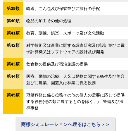
第39類
輸送、こん包及び保管並びに旅行の手配
第40類
物品の加工その他の処理
第41類
教育、訓練、娯楽、スポーツ及び文化活動
第42類
科学技術又は産業に関する調査研究及び設計並びに電
子計算機又はソフトウェアの設計及び開発
第43類
飲食物の提供及び宿泊施設の提供
第44類
医療、動物の治療、人又は動物に関する衛生及び美容
並びに農業、園芸又は林業に係る役務
第45類
冠婚葬祭に係る役務その他の個人の需要に応じて提供
する役務(他の類に属するものを除く。)、警備及び法
律事務
商標シミュレーションへ戻るはこちら＞＞